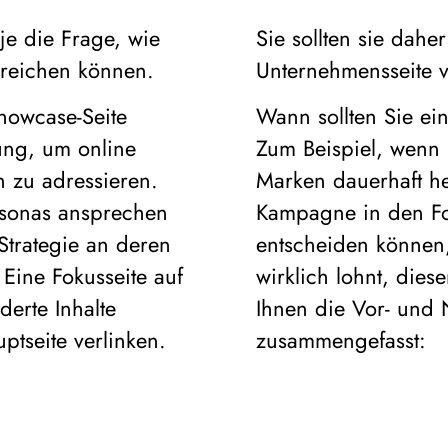
je die Frage, wie
Sie sollten sie dahe
erreichen können.
Unternehmensseite v
howcase-Seite
Wann sollten Sie ei
ung, um online
Zum Beispiel, wenn 
n zu adressieren.
Marken dauerhaft h
rsonas ansprechen
Kampagne in den Fo
Strategie an deren
entscheiden können,
 Eine Fokusseite auf
wirklich lohnt, die
erte Inhalte
Ihnen die Vor- und N
ptseite verlinken.
zusammengefasst: