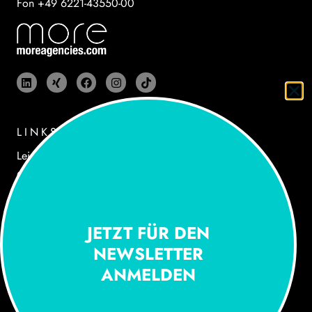
Fon +49 6221-43550-00
LINKS
Leistungen
Cases
Agentur
Newsroom
JETZT FÜR DEN
Jobs
NEWSLETTER
Kontakt
ANMELDEN​
RECHTLICHES